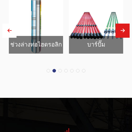
ช่วงล่างท่อไฮดรอลิก
บาร์ปั๊ม
ช่วงล่างท่อ
บาร์ปั๊ม
ปั๊มน้ํามันกับ
ไฮดรอลิก
บาร์ปั๊มที่
สรุปได้ว่าไฮ
สามารถจม
ดรอลิก
อยู่ในบ่อใน
tailpipe
ลำดับต่อไปนี้
hnager กลับ
ลงบรรทัดลง