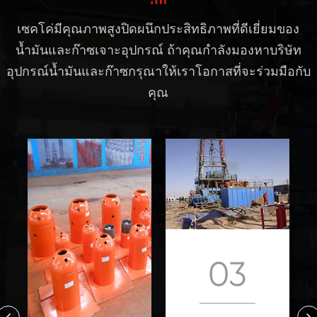
ประกอบเป็น
ในท่อและ
เซคโค่มีคุณภาพสูงปิดผนึกประสิทธิภาพที่ดีเยี่ยมของ
เครื่องมือการ
ลูกสูบที่มีการ
น้ำมันและก๊าซเจาะอุปกรณ์ ถ้าคุณกำลังมองหาบริษัท
ประสานพิเศษ
รักษาวาล์ว
อุปกรณ์น้ำมันและก๊าซกรุณาให้เราโอกาสที่จะร่วมมือกับ
สำหรับการ
บนเสา
คุณ
ดำเนินงาน
กลับอุปกรณ์ที่
ช่วยให้ซับใน
ที่มีอยู่กับซ็อก
เก็ตที่จะขยาย
03