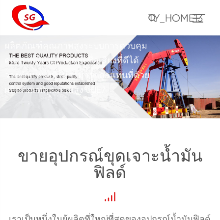
สูงสุด
TY_HOME13
ผลิตภัณฑ์คุณภาพสูงระบบการควบคุม
คุณภาพที่เข้มงวดและชื่อเสียงที่ดีได้
วางตำแหน่งที่ไม่สามารถถูกแทนที่ด้วย
ผลิตภัณฑ์คุณภาพสูง u0E7
TY_HOME2
ขายอุปกรณ์ขุดเจาะน้ำมัน
TY_HOME3
ฟิลด์
เราเป็นหนึ่งในผู้ผลิตที่ใหญ่ที่สุดของอุปกรณ์น้ำมันฟิลด์