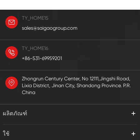
TY_HOME15
sales@saigaogroup.com
TY_HOME16
+86-531-69959201
Zhongrun Century Center, No 12111,Jingshi Road,
Lixia District, Jinan City, Shandong Province. P.R.
China
ผลิตภัณฑ์
ใช้