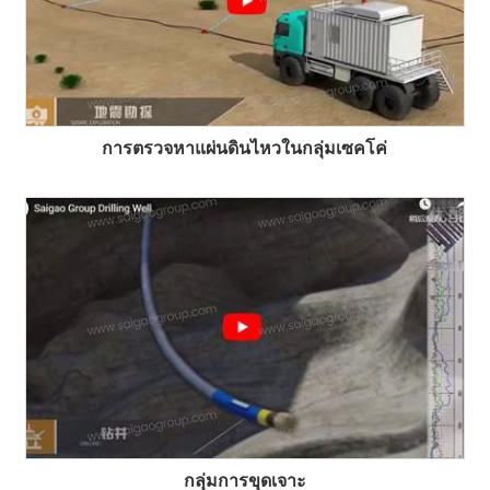
การตรวจหาแผ่นดินไหวในกลุ่มเซคโค่
กลุ่มการขุดเจาะ