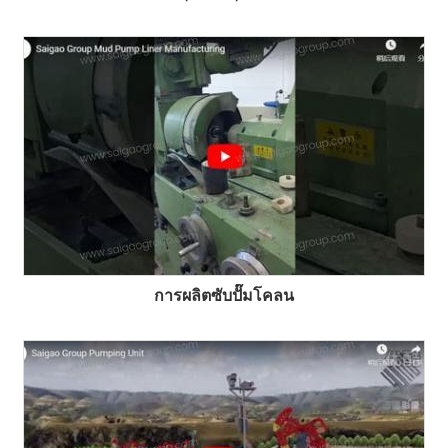
การผลิตซับปั๊มโคลน