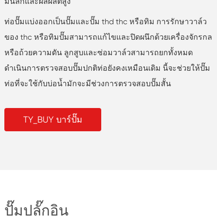
มันลึกและผลผลิตสูง
ท่อปั๊มแบ่งออกเป็นปั๊มและปั๊ม thd thc หรือทิม การรักษาวาล์ว
ของ thc หรือทิมปั๊มสามารถแก้ไขและปิดผนึกด้วยเครื่องจักรกล
หรือถ้วยความดัน ลูกสูบและซ่อมวาล์วสามารถยกทั้งหมด
ดำเนินการตรวจสอบปั๊มปกติท่อยังคงเหมือนเดิม นี้จะช่วยให้ปั๊ม
ท่อที่จะใช้กับบ่อน้ำมักจะมีช่วงการตรวจสอบปั๊มสั้น
TY_BUY บาร์ปั๊ม
ปั๊มปลั๊กอิน