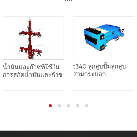
t340 ลูกสูบปั๊มลูกสูบ
น้ำมันและก๊าซที่ใช้ใน
สามกระบอก
การสกัดน้ำมันและก๊าซ