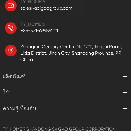
TY_HOME15
sales@saigaogroup.com
TY_HOME16
+86-531-69959201
Zhongrun Century Center, No 12111,Jingshi Road,
Lixia District, Jinan City, Shandong Province. P.R.
China
ผลิตภัณฑ์
ใช้
ความรู้เบื้องต้น
TY_HOME17
SHANDONG SAIGAO GROUP CORPORATION