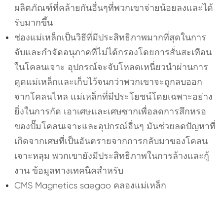
ผลิตภัณฑ์ที่คล้ายกันอื่นๆที่พวกเขาจ่ายน้อยลงและได้
รับมากขึ้น
ช่องแม่เหล็กเป็นวิธีที่มีประสิทธิภาพมากที่สุดในการ
จับและกำจัดอนุภาคที่ไม่ได้กรองโดยการสั่นสะเทือน
ในโคลนเจาะ อุปกรณ์จะจับโหลดเหนี่ยวนำผ่านการ
ดูดแม่เหล็กและเก็บไว้จนกว่าพวกเขาจะถูกลบออก
จากโคลนไหล แม่เหล็กที่มีประโยชน์โดยเฉพาะอย่าง
ยิ่งในการกัด เอาเศษและเศษซากเพื่อลดการสึกหรอ
ของปั๊มโคลนเจาะและอุปกรณ์อื่นๆ มันช่วยลดปัญหาที่
เกิดจากเศษที่เป็นอันตรายจากการกลับมาของโคลน
เจาะหลุม พวกเขายังมีประสิทธิภาพในการล้างและกู้
งาน ข้อมูลทางเทคนิคสำหรับ
CMS Magnetics saegao คลองแม่เหล็ก