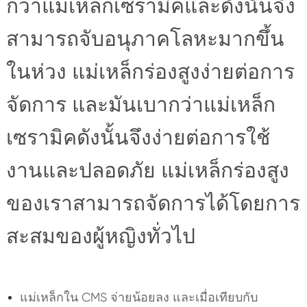
กว่าแม่เหล็กเซรามิคและดังนั้นจึง
สามารถจับอนุภาคโลหะมากขึ้น
ในห่วง แม่เหล็กร่องสูงง่ายต่อการ
จัดการ และมันเบากว่าแม่เหล็ก
เซรามิคดังนั้นจึงง่ายต่อการใช้
งานและปลอดภัย แม่เหล็กร่องสูง
ของเราสามารถจัดการได้โดยการ
สะสมของผู้หญิงทั่วไป
แม่เหล็กใน CMS จ่ายน้อยลง และเมื่อเทียบกับ