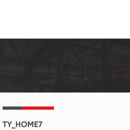
TY_HOME7