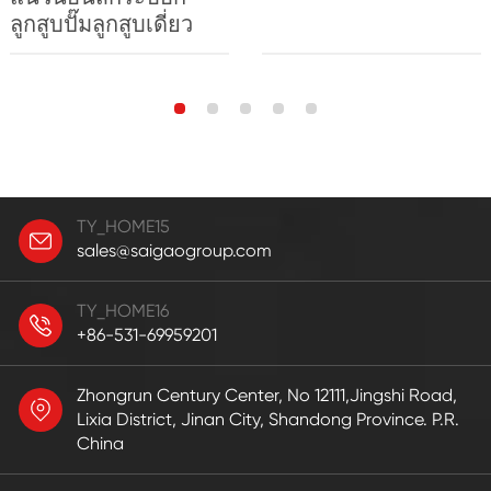
ลูกสูบปั๊มลูกสูบเดี่ยว
TY_HOME15
sales@saigaogroup.com
TY_HOME16
+86-531-69959201
Zhongrun Century Center, No 12111,Jingshi Road,
Lixia District, Jinan City, Shandong Province. P.R.
China