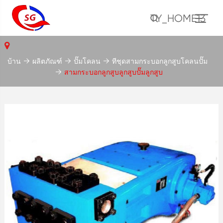
TY_HOME13
บ้าน
ผลิตภัณฑ์
ปั๊มโคลน
ทีชุดสามกระบอกลูกสูบโคลนปั๊ม
สามกระบอกลูกสูบลูกสูบปั๊มลูกสูบ