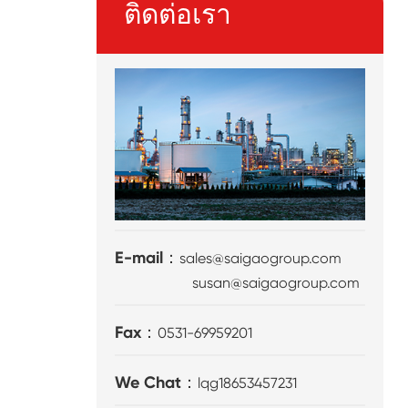
ติดต่อเรา
E-mail：
sales@saigaogroup.com
susan@saigaogroup.com
Fax：
0531-69959201
We Chat：
lqg18653457231