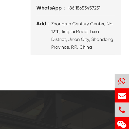
WhatsApp：
+86 18653457231
Add：
Zhongrun Century Center, No
12111,Jingshi Road, Lixia
District, Jinan City, Shandong
Province. P.R. China