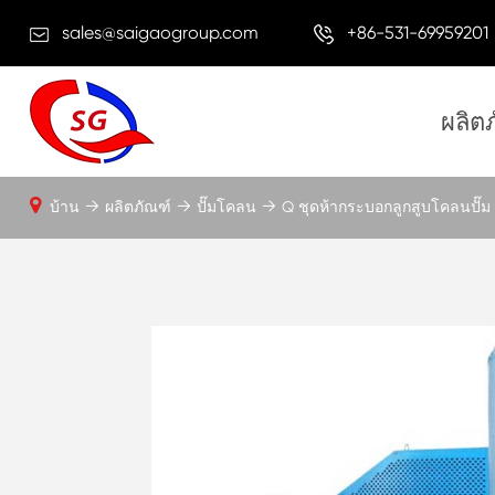
sales@saigaogroup.com
+86-531-69959201
ผลิต
บ้าน
ผลิตภัณฑ์
ปั๊มโคลน
Q ชุดห้ากระบอกลูกสูบโคลนปั๊ม