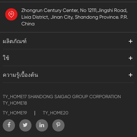
Zhongrun Century Center, No 12111,Jingshi Road,
Lixia District, Jinan City, Shandong Province. P.R.
China
ผลิตภัณฑ์
ใช้
ความรู้เบื้องต้น
TY_HOME17
SHANDONG SAIGAO GROUP CORPORATION
TY_HOME18
|
TY_HOME19
TY_HOME20