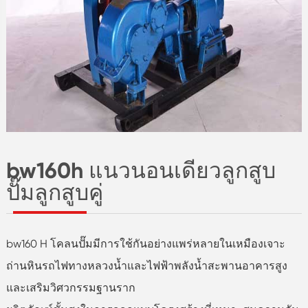
bw160h แนวนอนเดียวลูกสูบ
ปั๊มลูกสูบคู่
bw160 H โคลนปั๊มมีการใช้กันอย่างแพร่หลายในเหมืองเจาะ
ถ่านหินรถไฟทางหลวงน้ำและไฟฟ้าพลังน้ำสะพานอาคารสูง
และเสริมวิศวกรรมฐานราก