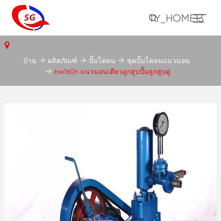
TY_HOME13
บ้าน
ผลิตภัณฑ์
ปั๊มโคลน
ชุดปั๊มโคลนแนวนอน
bw160h แนวนอนเดียวลูกสูบปั๊มลูกสูบคู่