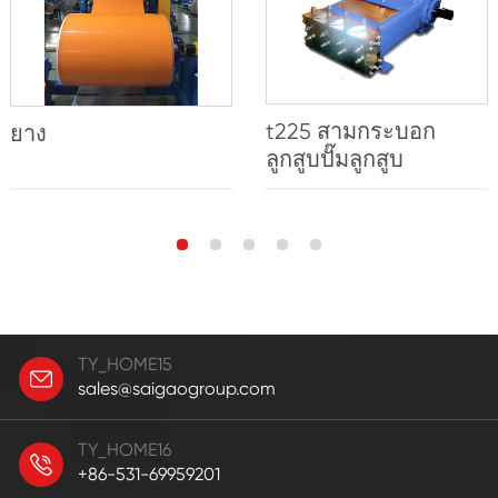
t225 สามกระบอก
ยาง
ลูกสูบปั๊มลูกสูบ
TY_HOME15
sales@saigaogroup.com
TY_HOME16
+86-531-69959201