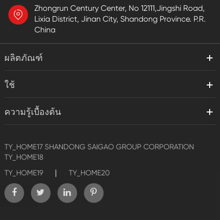
Zhongrun Century Center, No 12111,Jingshi Road,
Lixia District, Jinan City, Shandong Province. P.R.
China
ผลิตภัณฑ์
ใช้
ความรู้เบื้องต้น
TY_HOME17
SHANDONG SAIGAO GROUP CORPORATION
TY_HOME18
|
TY_HOME19
TY_HOME20