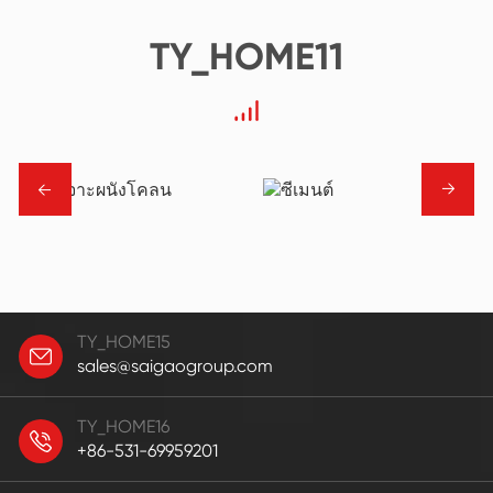
TY_HOME11
→
→
TY_HOME15
sales@saigaogroup.com
TY_HOME16
+86-531-69959201