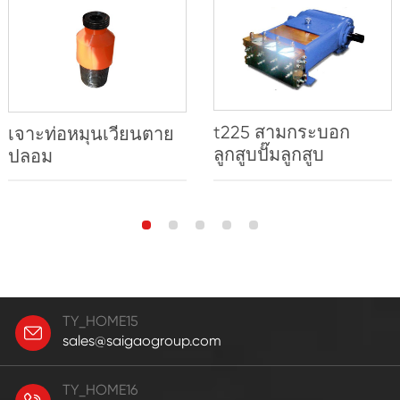
t225 สามกระบอก
เจาะท่อหมุนเวียนตาย
ลูกสูบปั๊มลูกสูบ
ปลอม
TY_HOME15
sales@saigaogroup.com
TY_HOME16