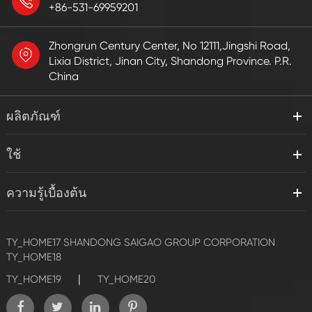
+86-531-69959201
Zhongrun Century Center, No 12111,Jingshi Road,
Lixia District, Jinan City, Shandong Province. P.R.
China
ผลิตภัณฑ์
ใช้
ความรู้เบื้องต้น
TY_HOME17
SHANDONG SAIGAO GROUP CORPORATION
TY_HOME18
|
TY_HOME19
TY_HOME20