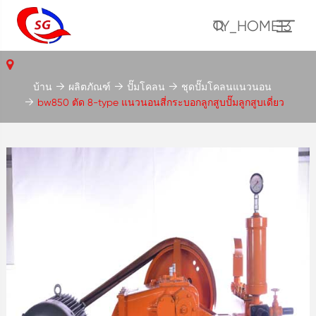
TY_HOME13
บ้าน
ผลิตภัณฑ์
ปั๊มโคลน
ชุดปั๊มโคลนแนวนอน
bw850 ตัด 8-type แนวนอนสี่กระบอกลูกสูบปั๊มลูกสูบเดี่ยว