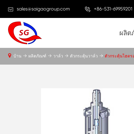
sales@saigaogroup.com
+86-531-69959201
ผลิต
บ้าน
ผลิตภัณฑ์
วาล์ว
ตัวกระตุ้นวาล์ว
ตัวกระตุ้นไฮดร