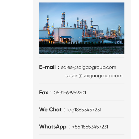
E-mail：
sales@saigaogroup.com
susan@saigaogroup.com
Fax：
0531-69959201
We Chat：
lqg18653457231
WhatsApp：
+86 18653457231