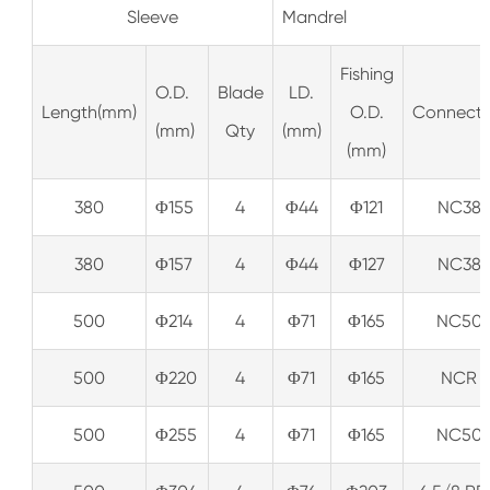
Sleeve
Mandrel
Fishing
O.D.
Blade
LD.
Length(mm)
O.D.
Connecti
(mm)
Qty
(mm)
(mm)
380
Φ155
4
Φ44
Φ121
NC38
380
Φ157
4
Φ44
Φ127
NC38
500
Φ214
4
Φ71
Φ165
NC50
500
Φ220
4
Φ71
Φ165
NCR
500
Φ255
4
Φ71
Φ165
NC50