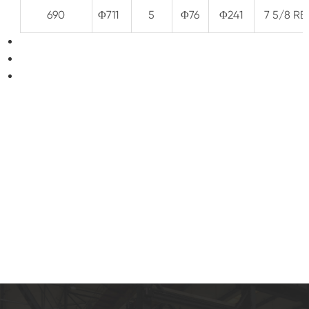
690
Φ711
5
Φ76
Φ241
7 5/8 R