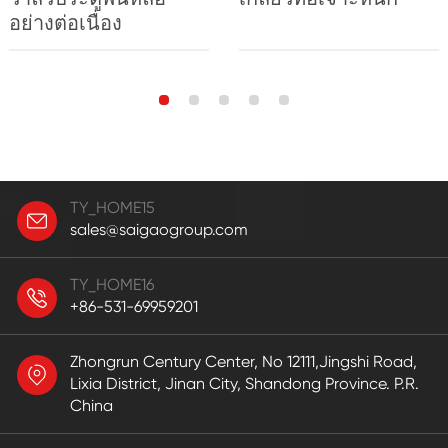
อย่างต่อเนื่อง
TY_HOME15
sales@saigaogroup.com
TY_HOME16
+86-531-69959201
Zhongrun Century Center, No 12111,Jingshi Road,
Lixia District, Jinan City, Shandong Province. P.R.
China