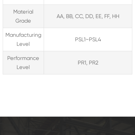
Material
AA, BB, CC, DD, EE, FF, HH
Grade
Manufacturing
PSL1~PSL4
Level
Performance
PR1, PR2
Level