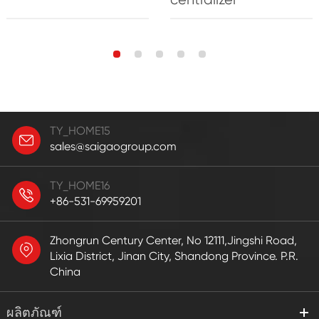
TY_HOME15
sales@saigaogroup.com
TY_HOME16
+86-531-69959201
Zhongrun Century Center, No 12111,Jingshi Road,
Lixia District, Jinan City, Shandong Province. P.R.
China
ผลิตภัณฑ์