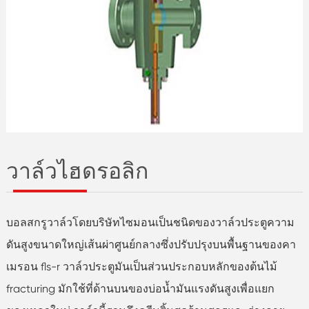
วาล์วไฮดรอลิก
บอลสกรูวาล์วโดยบริษัทไซมอนเป็นชนิดของวาล์วประตูความ
ดันสูงขนาดใหญ่เส้นผ่าศูนย์กลางซึ่งปรับปรุงบนพื้นฐานของคา
เมรอน fls-r วาล์วประตูมันเป็นส่วนประกอบหลักของต้นไม้
fracturing มักใช้ที่ด้านบนของบ่อน้ำมันแรงดันสูงเพื่อแยก